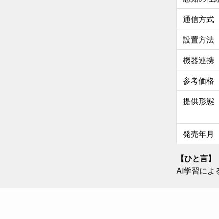
通信方式
設置方法
機器連携
参考価格
提供形態
発売年月
【ひと言】
AI学習に