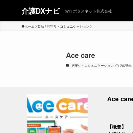
介護DXナビ
byロボタスネット株式会社
ホーム
製品
見守り・コミュニケーション
Ace care
見守り・コミュニケーション
2025年
Ace c
【概要】