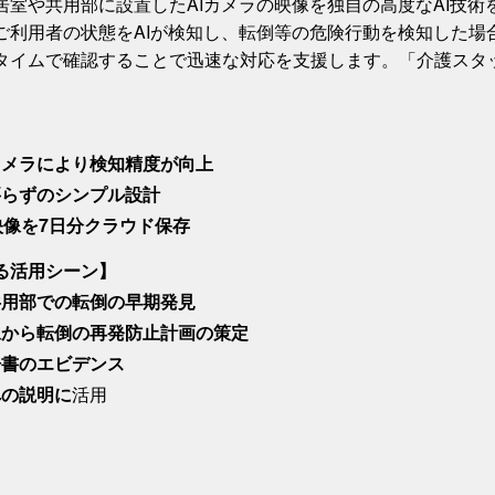
居室や共用部に設置したAIカメラの映像を独自の高度なAI技
ご利用者の状態をAIが検知し、転倒等の危険行動を検知した場
タイムで確認することで迅速な対応を支援します。「介護スタ
】
カメラにより検知精度が向上
要らずのシンプル設計
映像を7日分クラウド保存
る活用シーン】
共用部での転倒の早期発見
像から転倒の再発防止計画の策定
告書のエビデンス
への説明に
活用
】