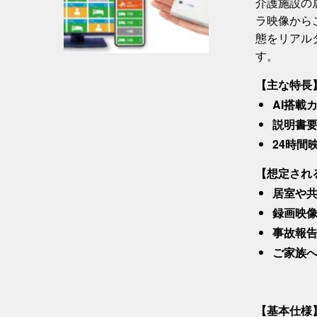
介護施設の
ラ映像から
態をリアル
す。
【主な特長
AI搭載
説明書
24時間
【想定され
居室や
録画映
事故報
ご家族
【基本仕様