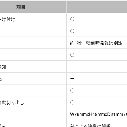
項目
駆け付け
〇
〇
約1秒 転倒時発報は別途
〇
検知
―
化
ー
〇
自動切り出し
〇
W76mmxH48mmxD21mm
(
組み
AIによる映像の解析